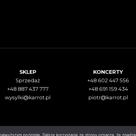
SKLEP
KONCERTY
Sprzedaż
+48 602 447 556
+48 887 437 777
+48 691 159 434
wysylki@karrot.pl
piotr@karrot.pl
 najwyższym poziomie. Dalsze korzystanie ze strony oznacza, że zgadzas