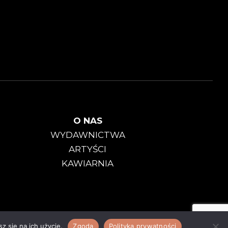
O NAS
WYDAWNICTWA
ARTYŚCI
KAWIARNIA
Polityka Prywatności
|
Regulamin
z się na ich użycie.
Zgoda
Polityka prywatności