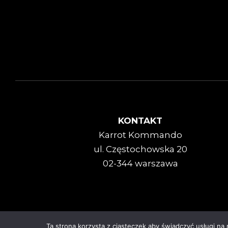
KONTAKT
Karrot Kommando
ul. Częstochowska 20
02-344 warszawa
Karrot Kommando © 2025
Ta strona korzysta z ciasteczek aby świadczyć usługi na