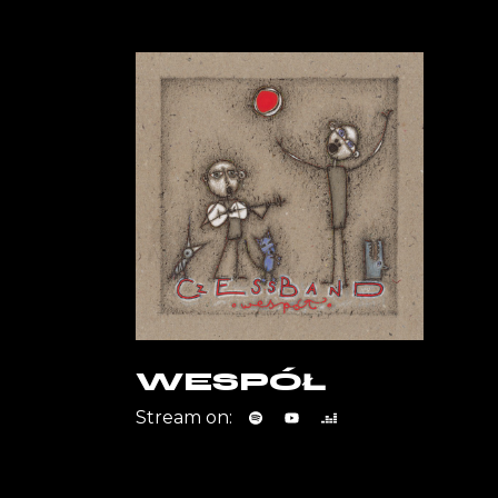
WESPÓŁ
Stream on: