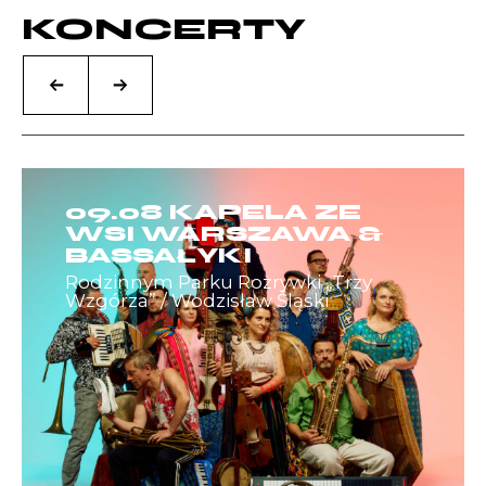
KONCERTY
09.08 KAPELA ZE
WSI WARSZAWA &
BASSAŁYKI
Rodzinnym Parku Rozrywki „Trzy
Wzgórza” / Wodzisław Śląski