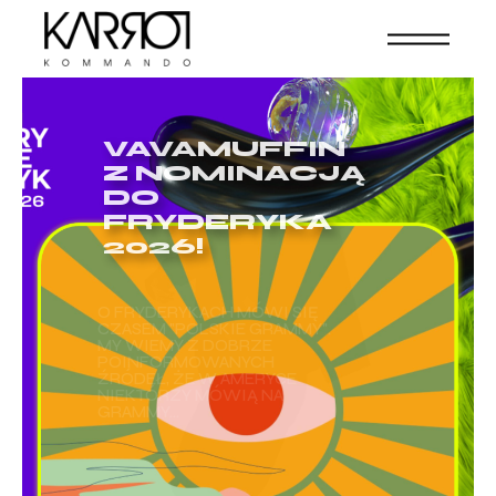
VAVAMUFFIN
Z NOMINACJĄ
DO
FRYDERYKA
2026!
O FRYDERYKACH MÓWI SIĘ
CZASEM "POLSKIE GRAMMY".
MY WIEMY Z DOBRZE
POINFORMOWANYCH
ŹRÓDEŁ, ŻE W AMERYCE
NIEKTÓRZY MÓWIĄ NA
GRAMMY...