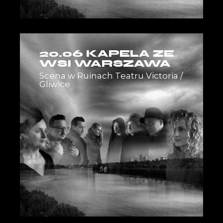
20.06 KAPELA ZE
WSI WARSZAWA
Scena w Ruinach Teatru Victoria /
Gliwice