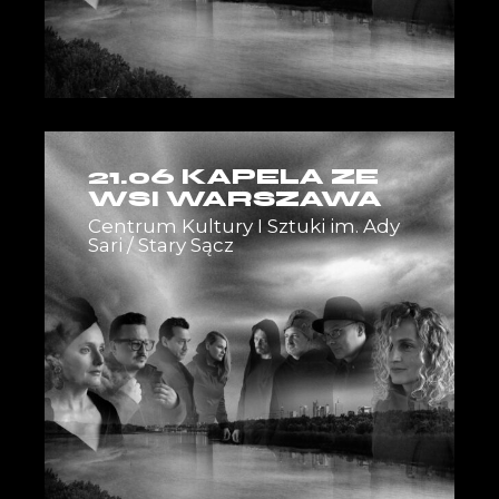
21.06 KAPELA ZE
WSI WARSZAWA
Centrum Kultury I Sztuki im. Ady
Sari / Stary Sącz