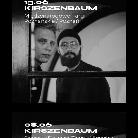
13.06
KIRSZENBAUM
Międzynarodowe Targi
Poznańskie / Poznań
08.06
KIRSZENBAUM