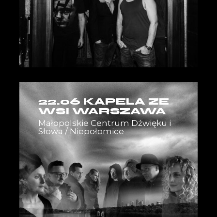
22.06 KAPELA ZE
WSI WARSZAWA
Małopolskie Centrum Dźwięku i
Słowa / Niepołomice