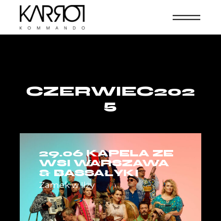
CZERWIEC202
5
29.06 KAPELA ZE
WSI WARSZAWA
& BASSAŁYKI
Zamek w Iłży