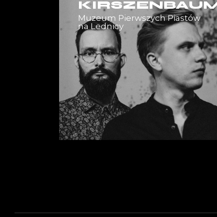
KIRSZENBAU
Muzeum Pierwszych Piastów
na Lednicy