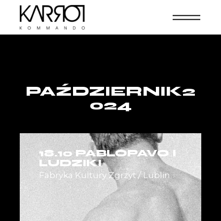
PAŹDZIERNIK2
024
18.10 PABLOPAVO I
LUDZIKI
Fabryka Kultury Zgrzyt / Lublin