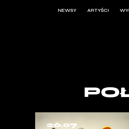
NEWSY
ARTYŚCI
WY
PO
26.07