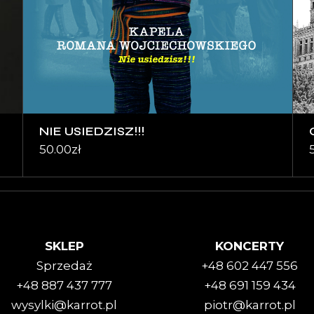
NIE USIEDZISZ!!!
50.00
zł
SKLEP
KONCERTY
Sprzedaż
+48 602 447 556
+48 887 437 777
+48 691 159 434
wysylki@karrot.pl
piotr@karrot.pl