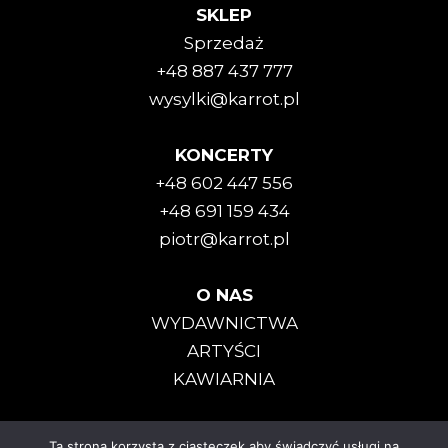
SKLEP
Sprzedaż
+48 887 437 777
wysylki@karrot.pl
KONCERTY
+48 602 447 556
+48 691 159 434
piotr@karrot.pl
O NAS
WYDAWNICTWA
ARTYŚCI
KAWIARNIA
Ta strona korzysta z ciasteczek aby świadczyć usługi na