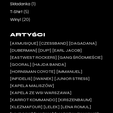
Składanka
(1)
T-Shirt
(5)
Winyl
(20)
ARTYŚCI
AXMUSIQUE
CZESSBAND
DAGADANA
DUBERMAN
DUP!
EARL JACOB
EASTWEST ROCKERS
GANG ŚRÓDMIEŚCIE
GOORAL
HAJDA BANDA
HORNSMAN COYOTE
IMMANUEL
INFIDELIS
IWANEK
JUNIOR STRESS
KAPELA MALISZÓW
KAPELA ZE WSI WARSZAWA
KARROT KOMMANDO
KIRSZENBAUM
KLEZMAFOUR
LELEK
LENA ROMUL