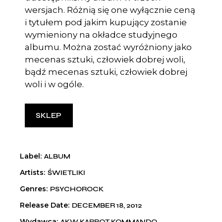
wersjach. Różnią się one wyłącznie ceną
i tytułem pod jakim kupujący zostanie
wymieniony na okładce studyjnego
albumu. Można zostać wyróżniony jako
mecenas sztuki, człowiek dobrej woli,
bądź mecenas sztuki, człowiek dobrej
woli i w ogóle.
SKLEP
Label
ALBUM
Artists
ŚWIETLIKI
Genres
PSYCHOROCK
Release Date
DECEMBER 18, 2012
Wydawca
AKW KARROT KOMMANDO