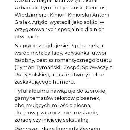
Udział w nagraniach wzięli Michał
Urbaniak, Tymon Tymański, Gendos,
Włodzimierz „Kinior” Kiniorski i Antoni
Gralak. Artyści wystąpili jako soliści w
przygotowanych specjalnie dla nich
utworach.
Na płycie znajduje się 13 piosenek, a
wśród nich: ballady, kołysanka, utwór
żałobny, pastisz romantycznego duetu
(Tymon Tymański i Zespół Śpiewaczy z
Rudy Solskiej), a także utwory pełne
zaskakującego humoru.
Tytuł albumu nawiązuje do szerokiej
gamy tematów tekstów piosenek,
obejmujących miłość cielesną,
duchową, zauroczenie, rozstanie,
zdradę czy inicjację seksualną.
Pierwsze udane koncerty Zespołu