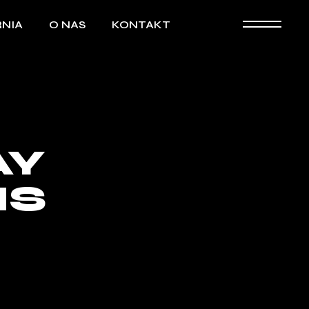
NIA
O NAS
KONTAKT
AY
NS