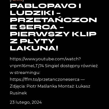
PABLOPAVO I
LUDZIKI –
PRZETAŃCZON
E SERCA –
PIERWSZY KLIP
Z PŁYTY
LAKUNA!
https://www.youtube.com/watch?
v=pm16meLTj74 Singiel dostępny również
w streamingu:
https://ffm.to/przetanczoneserca —
Zdjęcia: Piotr Maślanka Montaż: Łukasz
Rusinek
23 lutego, 2024