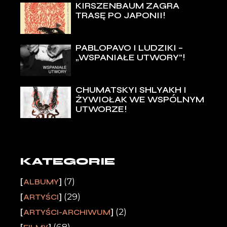
KIRSZENBAUM ZAGRA
TRASĘ PO JAPONII!
PABLOPAVO I LUDZIKI –
„WSPANIAŁE UTWORY”!
CHUMATSKYI SHLYAKH I
ŻYWIOŁAK WE WSPÓLNYM
UTWORZE!
KATEGORIE
(7)
ALBUMY
(29)
ARTYŚCI
(2)
ARTYŚCI-ARCHIWUM
(68)