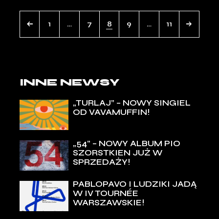
1
…
7
8
9
…
11
INNE NEWSY
„TURLAJ” – NOWY SINGIEL
OD VAVAMUFFIN!
„54” – NOWY ALBUM PIO
SZORSTKIEN JUŻ W
SPRZEDAŻY!
PABLOPAVO I LUDZIKI JADĄ
W IV TOURNÉE
WARSZAWSKIE!