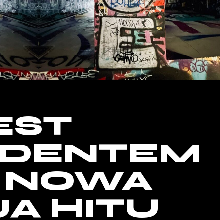
EST
YDENTEM
– NOWA
A HITU