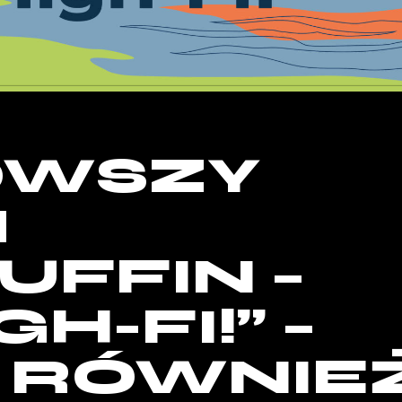
OWSZY
M
UFFIN –
GH-FI!” –
 RÓWNIE