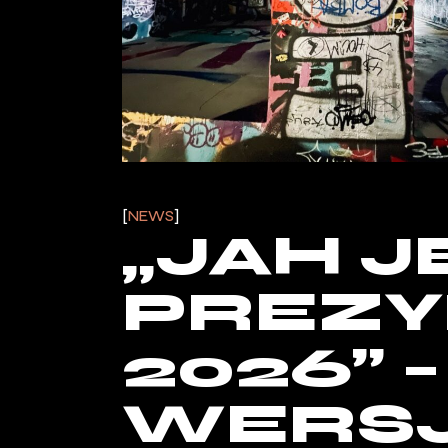
NEWS
„JAH J
PREZ
2026” 
WERSJ