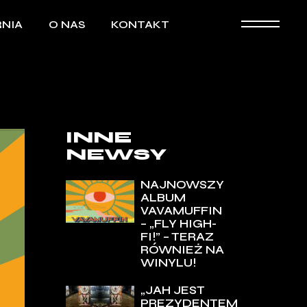
NIA
O NAS
KONTAKT
INNE
NEWSY
NAJNOWSZY
ALBUM
VAVAMUFFIN
– „FLY HIGH-
FI!” – TERAZ
RÓWNIEŻ NA
WINYLU!
„JAH JEST
PREZYDENTEM