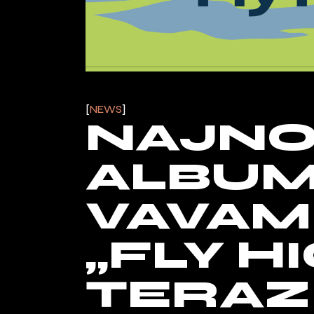
NEWS
NAJN
ALBU
VAVAM
„FLY HI
TERAZ