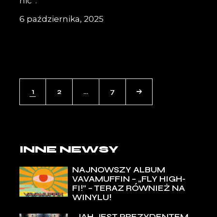
nic”.
6 października, 2025
1
2
…
7
INNE NEWSY
NAJNOWSZY ALBUM
VAVAMUFFIN – „FLY HIGH-
FI!” – TERAZ RÓWNIEŻ NA
WINYLU!
„JAH JEST PREZYDENTEM