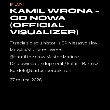
FILMY
KAMIL WRONA –
OD NOWA
(OFFICIAL
VISUALIZER)
Trzecia z pięciu historii z EP Niezasypialny.
Muzyka/Mix: Kamil Wrona
@kamil.the.crow Master: Mariusz
Dziurawiecreż / dop / edit / kolor – Bartosz
Kordek @bartoszkordek_ren
27 marca, 2026