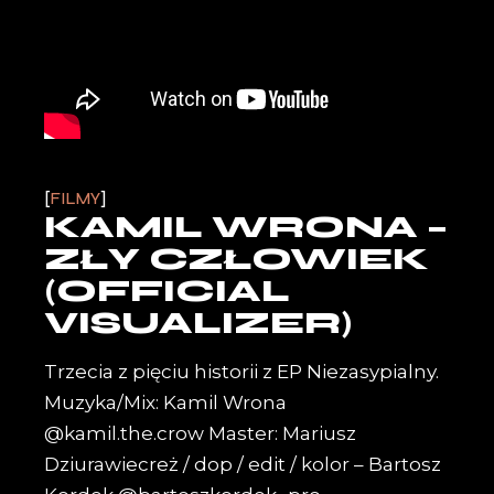
FILMY
KAMIL WRONA –
ZŁY CZŁOWIEK
(OFFICIAL
VISUALIZER)
Trzecia z pięciu historii z EP Niezasypialny.
Muzyka/Mix: Kamil Wrona
@kamil.the.crow Master: Mariusz
Dziurawiecreż / dop / edit / kolor – Bartosz