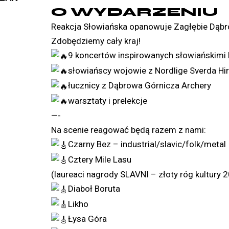
O WYDARZENIU
Reakcja Słowiańska opanowuje Zagłębie Dąbro
Zdobędziemy cały kraj!
9 koncertów inspirowanych słowiańskimi kl
słowiańscy wojowie z Nordlige Sverda Hird
łucznicy z Dąbrowa Górnicza Archery
warsztaty i prelekcje
—-
Na scenie reagować będą razem z nami:
Czarny Bez – industrial/slavic/folk/metal
Cztery Mile Lasu
(laureaci nagrody SLAVNI – złoty róg kultury 
Diaboł Boruta
Likho
Łysa Góra