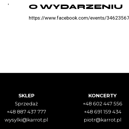
O WYDARZENIU
https://www.facebook.com/events/3462356
SKLEP
KONCERTY
Sprzedaż
+48 602 447 556
+48 887 437 777
+48 691 159 434
wysylki@karrot.pl
piotr@karrot.pl