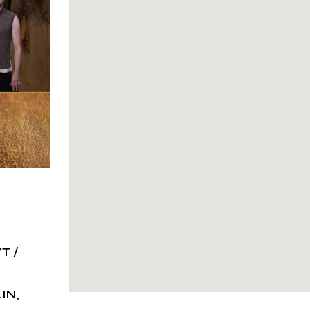
T /
LIN