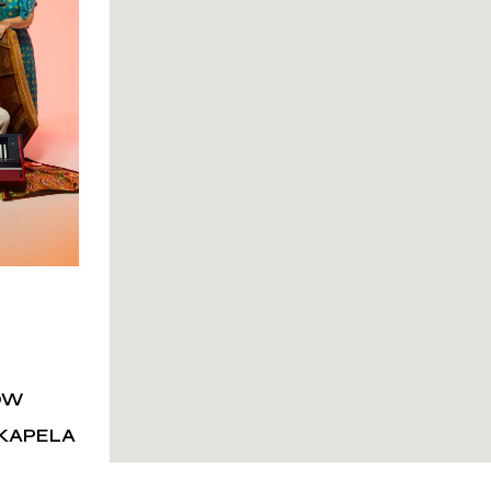
ÓW
KAPELA