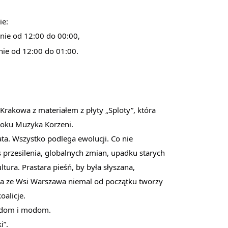
ie:
nnie od 12:00 do 00:00,
nnie od 12:00 do 01:00.
rakowa z materiałem z płyty „Sploty”, która
Roku Muzyka Korzeni.
. Wszystko podlega ewolucji. Co nie
 przesilenia, globalnych zmian, upadku starych
tura. Prastara pieśń, by była słyszana,
la ze Wsi Warszawa niemal od początku tworzy
oalicje.
ndom i modom.
i”.