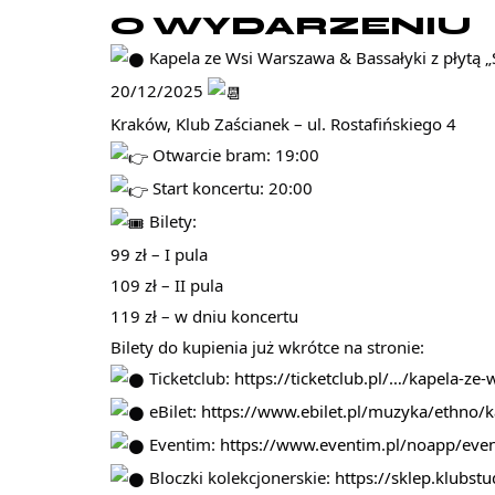
O WYDARZENIU
Kapela ze Wsi Warszawa & Bassałyki z płytą „
20/12/2025
Kraków, Klub Zaścianek – ul. Rostafińskiego 4
Otwarcie bram: 19:00
Start koncertu: 20:00
Bilety:
99 zł – I pula
109 zł – II pula
119 zł – w dniu koncertu
Bilety do kupienia już wkrótce na stronie:
Ticketclub:
https://ticketclub.pl/…/kapela-ze
eBilet:
https://www.ebilet.pl/muzyka/ethno/
Eventim:
https://www.eventim.pl/noapp/even
Bloczki kolekcjonerskie:
https://sklep.klubs