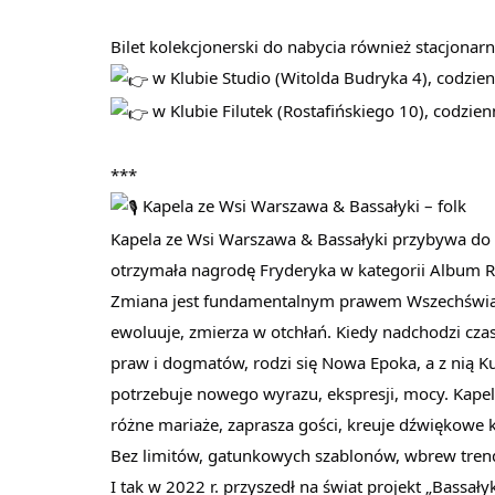
Bilet kolekcjonerski do nabycia również stacjonarn
w Klubie Studio (Witolda Budryka 4), codzie
w Klubie Filutek (Rostafińskiego 10), codzie
***
Kapela ze Wsi Warszawa & Bassałyki – folk
Kapela ze Wsi Warszawa & Bassałyki przybywa do K
otrzymała nagrodę Fryderyka w kategorii Album 
Zmiana jest fundamentalnym prawem Wszechświata
ewoluuje, zmierza w otchłań. Kiedy nadchodzi czas
praw i dogmatów, rodzi się Nowa Epoka, a z nią Kul
potrzebuje nowego wyrazu, ekspresji, mocy. Kape
różne mariaże, zaprasza gości, kreuje dźwiękowe k
Bez limitów, gatunkowych szablonów, wbrew tre
I tak w 2022 r. przyszedł na świat projekt „Bassałyk