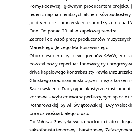
Pomysłodawcą i głównym producentem projektu jes
jeden z najznamienitszych alchemików audiosfery, 
Joint Venture – pionierskiego sound systemu nad
One. Od ponad 20 lat w kapelowej załodze.
Zaprosił do współpracy producentów muzycznych i
Mareckiego, Jerzego Markuszewskiego.
Obok nieśmiertelnych evergreenów KzWW, tym r
powstał nowy repertuar. Innowacyjny i progresywn
drive kapelowego kontrabasisty Pawła Mazurcza
Glińskiego oraz szamański bęben, misy z korzenn
Szajkowskiego. Tradycyjne akustyczne instrumentari
korbowa – wybrzmiewa w perfekcyjnym splocie i 
Kotnarowskiej, Sylwii Świątkowskiej i Ewy Wałecki
prawdziwością białego głosu.
Do Miłosza Gawryłkiewicza, wirtuoza trąbki, dołąc
saksofonista tenorowy i barytonowy. Zafascynow