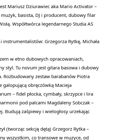
t Mariusz Dziurawiec aka Mario Activator –
muzyk, basista, DJ i producent, dubowy filar
 Wisłą. Współtwórca legendarnego Studia AS
 instrumentalistów: Grzegorza Rytkę, Michała
azem w etno dubowych opracowaniach,
y styl. Tu novum jest gitara basowa i dubowy
ka. Rozbudowany zestaw barabanów Piotra
ie galopującą obręczówką Macieja
um – fidel płocka, cymbały, skrzypce i lira
harmonii pod palcami Magdaleny Sobczak –
ej. Budują zaśpiewy i wielogłosy urzekając
zył (tworząc sekcję dętą) Grzegorz Rytka –
any wszystkim, co transowe w muzyce, od