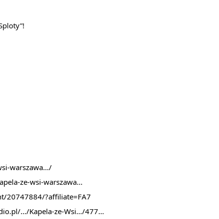
Sploty”!
-wsi-warszawa…/
kapela-ze-wsi-warszawa…
t/20747884/?affiliate=FA7
tudio.pl/…/Kapela-ze-Wsi…/477…