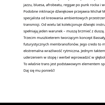
jazzu, bluesa, afrobeatu, reggae po punk rocka i w
Podobne inklinacje dźwiękowe przejawia Michał Ma
specjalista od kreowania ambientowych przestrzen
transmisji. Od wielu lat kolekcjonuje dźwięki in
spełniają jeden warunek – muszą brzmieć z duszą.
Trzecim muszkieterem tworzącym koncept Bassałyki
futurystycznych membranofonów. Jego credo to m
ekstremalna wrażliwość rytmiczna. Jednym taktem p
uderzeniem w stopę i werbel wprowadzić w głębo
To właśnie trans jest podstawowym elementem s
Daj się mu ponieść!