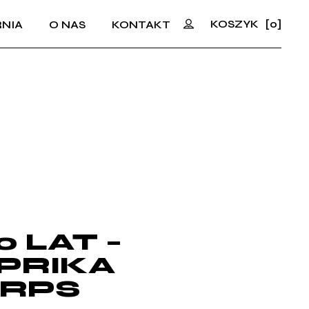
KOSZYK
[0]
NIA
O NAS
KONTAKT
No products in the cart.
0 LAT –
PRIKA
RPS