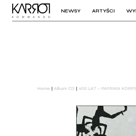
NEWSY
ARTYŚCI
WY
Home
Album CD
400 LAT – PAPRIKA KORP