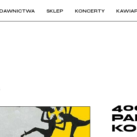
DAWNICTWA
SKLEP
KONCERTY
KAWIAR
S
40
PA
KO