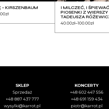
Ę – KIRSZENBAUM
I MILCZEĆ, I ŚPIEWAĆ
PIOSENKI Z WIERSZY
.00
zł
TADEUSZA RÓŻEWIC
40.00
zł
–
100.00
zł
SKLEP
KONCERTY
Sprzedaż
+48 602 447 556
+48 887 437 777
+48 691 159 434
wysylki@karrot.pl
piotr@karrot.pl