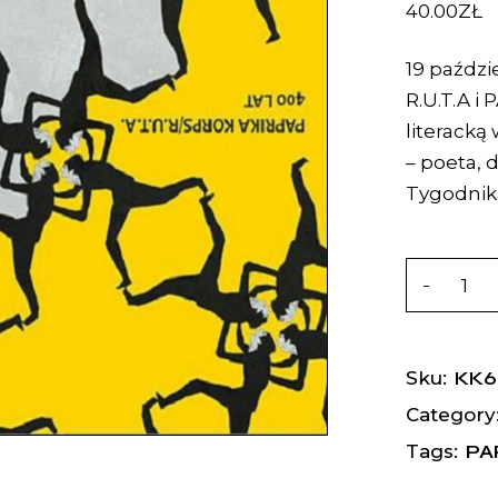
40.00
ZŁ
19 paździ
R.U.T.A i
literacką
– poeta, d
Tygodnik
KK6
Sku:
Category
PA
Tags: