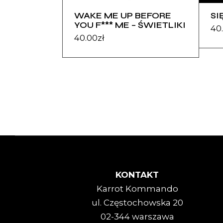
WAKE ME UP BEFORE
SI
YOU F*** ME – ŚWIETLIKI
40
40.00
zł
KONTAKT
Karrot Kommando
ul. Częstochowska 20
02-344 warszawa