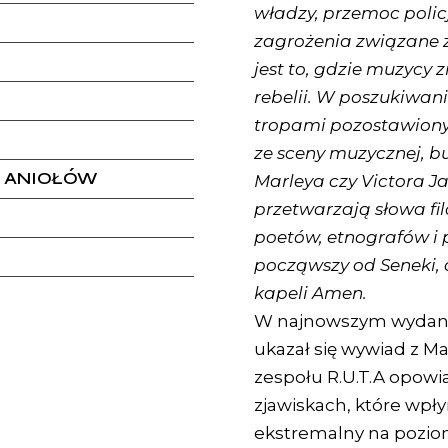
władzy, przemoc polic
zagrożenia związane 
jest to, gdzie muzycy 
rebelii. W poszukiwani
tropami pozostawiony
ze sceny muzycznej, 
A ANIOŁÓW
Marleya czy Victora Ja
przetwarzają słowa fi
poetów, etnografów i 
począwszy od Seneki, 
kapeli Amen.
W najnowszym wydan
ukazał się wywiad z M
zespołu R.U.T.A opowi
zjawiskach, które wpły
ekstremalny na pozio