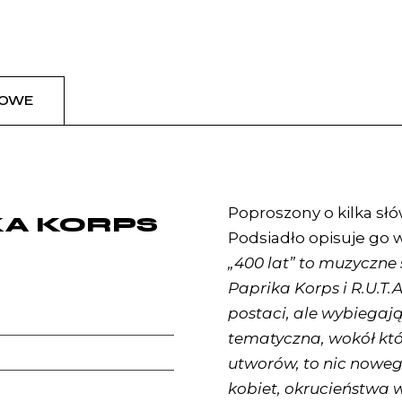
KOWE
Poproszony o kilka sł
KA KORPS
Podsiadło opisuje go 
„400 lat” to muzyczne 
Paprika Korps i R.U.T.
postaci, ale wybiegają
tematyczna, wokół któr
utworów, to nic noweg
kobiet, okrucieństwa 