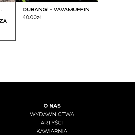
.
DUBANG! – VAVAMUFFIN
40.00
zł
ZA
O NAS
WYDAWNICTWA
ARTYŚCI
KAWIARNIA