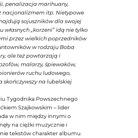
ji, penalizacja marihuany,
z nacjonalizmem itp. Nietypowe
znajdują sojuszników dla swojej
u własnych „korzeni” idą nie tylko
mi przez wielkich poprzedników
buntowników w rodzaju Boba
ry, ale też powtarzają i
lozofów, malarzy, śpiewaków,
pionierów ruchu ludowego,
a skończywszy na lubelskiej
iu Tygodnika Powszechnego
aćkiem Szajkowskim – lider
ada w nim między innymi o
nęły na ciężki muzycznie i
mie tekstów charakter albumu.