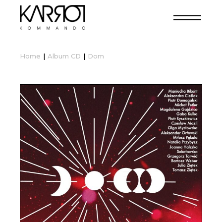
Home
Album CD
Dom