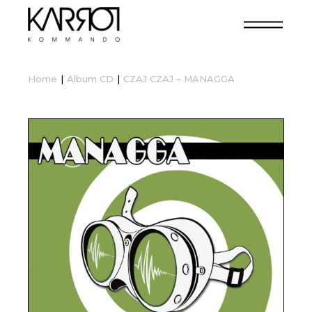
Home
Album CD
CZAJ CZAJ – MANAGGA