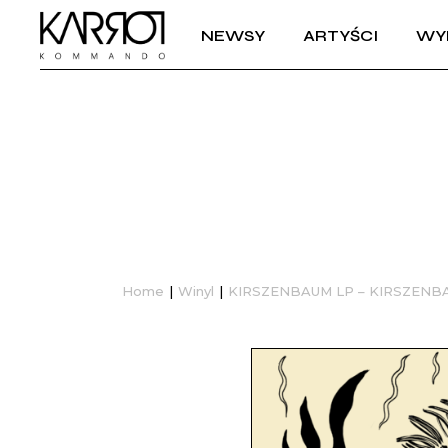
NEWSY
ARTYŚCI
WY
Home
Winyl
KIRSZENBAUM LP – KIRSZENB