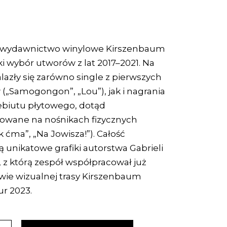
 wydawnictwo winylowe Kirszenbaum
ki wybór utworów z lat 2017–2021. Na
alazły się zarówno single z pierwszych
„Samogongon”, „Lou”), jak i nagrania
ebiutu płytowego, dotąd
kowane na nośnikach fizycznych
k ćma”, „Na Jowisza!”). Całość
ą unikatowe grafiki autorstwa Gabrieli
 z którą zespół współpracował już
wie wizualnej trasy Kirszenbaum
r 2023.