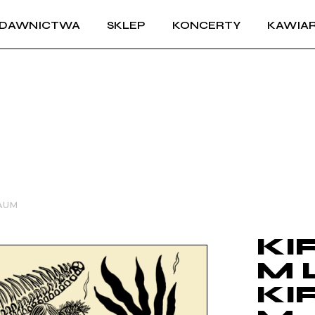
DAWNICTWA
SKLEP
KONCERTY
KAWIAR
AUM
KI
M 
KI