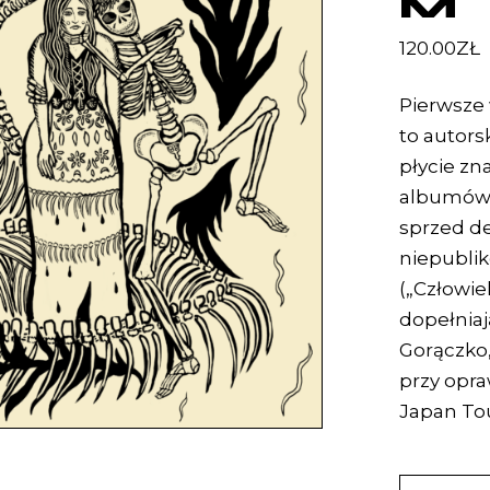
M
120.00
ZŁ
Pierwsze
to autors
płycie zn
albumów (
sprzed d
niepubli
(„Człowie
dopełniaj
Gorączko,
przy opra
Japan Tou