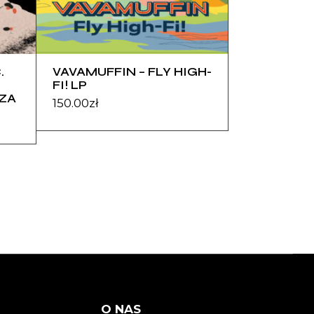
.
VAVAMUFFIN – FLY HIGH-
FI! LP
ZA
150.00
zł
O NAS