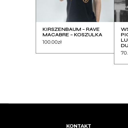
KIRSZENBAUM – RAVE
W
MACABRE – KOSZULKA
PI
LU
100.00
zł
D
70
KONTAKT