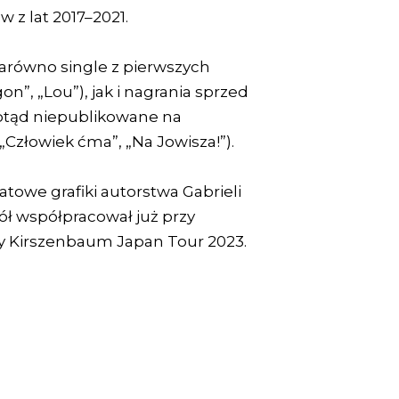
 z lat 2017–2021.
 zarówno single z pierwszych
, „Lou”), jak i nagrania sprzed
otąd niepublikowane na
„Człowiek ćma”, „Na Jowisza!”).
atowe grafiki autorstwa Gabrieli
ół współpracował już przy
sy Kirszenbaum Japan Tour 2023.