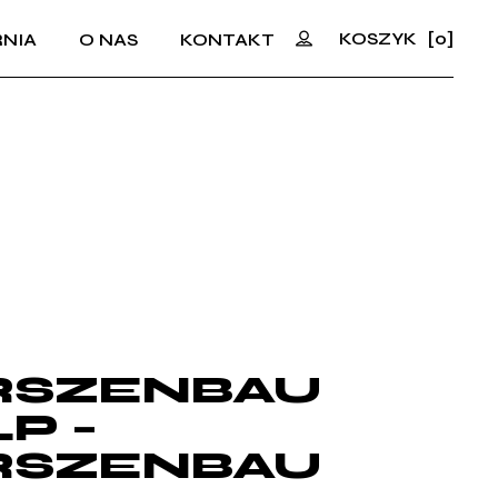
KOSZYK
[0]
NIA
O NAS
KONTAKT
No products in the cart.
RSZENBAU
LP –
RSZENBAU