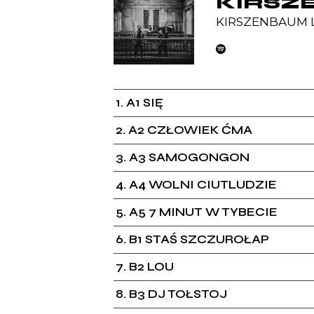
KIRSZ
KIRSZENBAUM 
1
A1 SIĘ
2
A2 CZŁOWIEK ĆMA
3
A3 SAMOGONGON
4
A4 WOLNI CIUTLUDZIE
5
A5 7 MINUT W TYBECIE
6
B1 STAŚ SZCZUROŁAP
7
B2 LOU
8
B3 DJ TOŁSTOJ