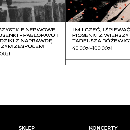
SZYSTKIE NERWOWE
I MILCZEĆ, I ŚPIEWAĆ
OSENKI – PABLOPAVO I
PIOSENKI Z WIERSZY
DZIKI Z NAPRAWDĘ
TADEUSZA RÓŻEWIC
UŻYM ZESPOŁEM
40.00
zł
–
100.00
zł
.00
zł
SKLEP
KONCERTY