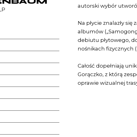
ENBAUM
autorski wybór utworów
LP
Na płycie znalazły się
albumów („Samogongon”
debiutu płytowego, d
nośnikach fizycznych (
Całość dopełniają unik
Gorączko, z którą zesp
oprawie wizualnej tra