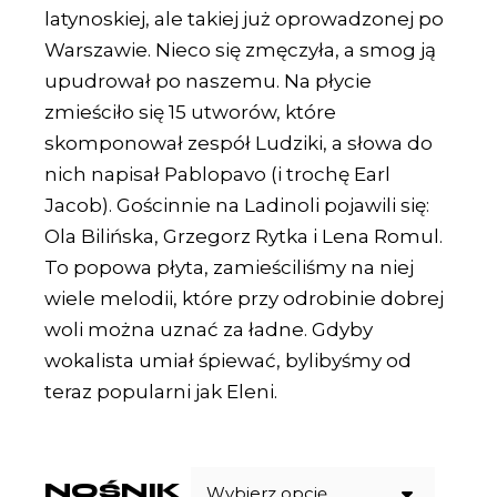
latynoskiej, ale takiej już oprowadzonej po
Warszawie. Nieco się zmęczyła, a smog ją
upudrował po naszemu. Na płycie
zmieściło się 15 utworów, które
skomponował zespół Ludziki, a słowa do
nich napisał Pablopavo (i trochę Earl
Jacob). Gościnnie na Ladinoli pojawili się:
Ola Bilińska, Grzegorz Rytka i Lena Romul.
To popowa płyta, zamieściliśmy na niej
wiele melodii, które przy odrobinie dobrej
woli można uznać za ładne. Gdyby
wokalista umiał śpiewać, bylibyśmy od
teraz popularni jak Eleni.
NOŚNIK
Wybierz opcję