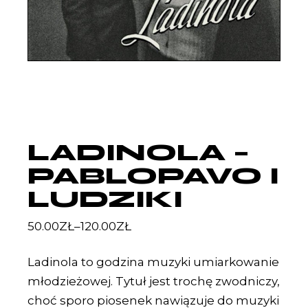
LADINOLA –
PABLOPAVO I
LUDZIKI
50.00
ZŁ
–
120.00
ZŁ
Ladinola to godzina muzyki umiarkowanie
młodzieżowej. Tytuł jest trochę zwodniczy,
choć sporo piosenek nawiązuje do muzyki