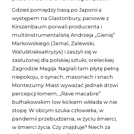
Gdzieś pomiędzy trasą po Japonii a
występem na Glastonbury, panowie z
Kirszenbaum porwali producenta i
multiinstrumentalistę Andrzeja „Gienię”
Markowskiego (Jamal, Zalewski,
WaluśKraksaKryzys) i zaszyli się w
zasłużonej dla polskiej sztuki, oreleckiej
Zagrodzie Magija. Nagrali tam płytę pełną
niepokoju, o synach, masonach i snach
Montezumy. Miast wyważać jednak drzwi
percepcji łomem, „Rave macabre”
bułhakowskim low kickiem wkłada w nie
stopę. W obcym szuka człowieka, w
pandemii przebudzenia, w życiu śmierci,
w śmierci życia. Czy znajduje? Niech za