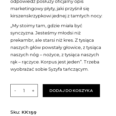
odpowiedź posłuży oficjalny opis
marketingowy płyty, jaki przyśnił się
kirszenskrzypkowi jednej z tamtych nocy:
„My stoimy tam, gdzie miała być
synczyzna. Jesteśmy młodsi niż
prekambr, ale starsi niż kres. Z tysiąca
naszych głów powstały głowice, z tysiąca
naszych nóg – nożyce, z tysiąca naszych
rąk – rączyce. Korpus jest jeden”. Trzeba
wyobrażać sobie Syzyfa tańczącym.
DODAJ DO KOSZYKA
KK159
Sku: