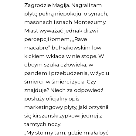
Zagrodzie Magija. Nagrali tam
płytę pełną niepokoju, o synach,
masonach i snach Montezumy.
Miast wyważać jednak drzwi
percepcji łomem, „Rave
macabre” bułhakowskim low
kickiem wkłada w nie stopę. W
obcym szuka człowieka, w
pandemii przebudzenia, w życiu
śmierci, w śmierci życia. Czy
znajduje? Niech za odpowiedź
posłuży oficjalny opis
marketingowy płyty, jaki przyśnił
się kirszenskrzypkowi jednej z
tamtych nocy:
„My stoimy tam, gdzie miała być