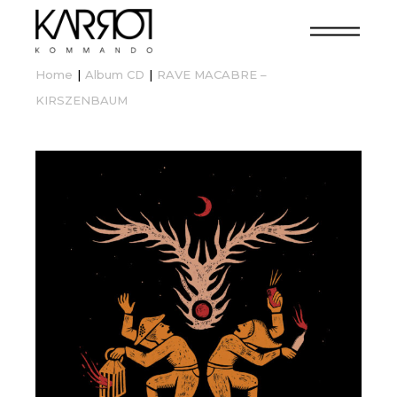
Home
Album CD
RAVE MACABRE –
KIRSZENBAUM