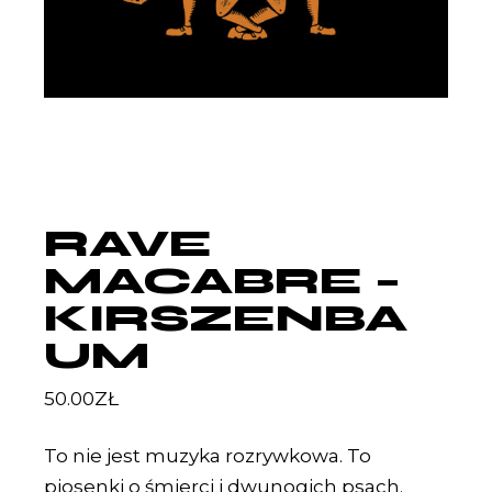
RAVE
MACABRE –
KIRSZENBA
UM
50.00
ZŁ
To nie jest muzyka rozrywkowa. To
piosenki o śmierci i dwunogich psach.