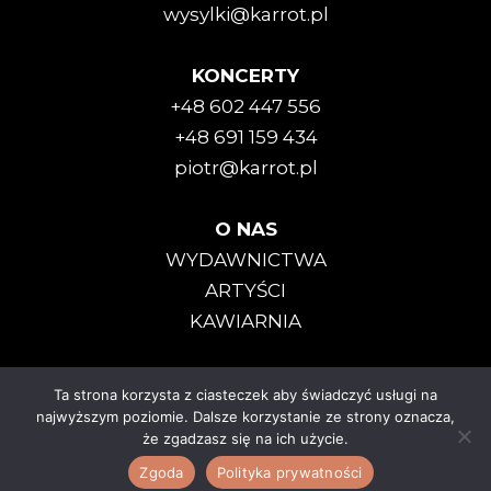
wysylki@karrot.pl
KONCERTY
+48 602 447 556
+48 691 159 434
piotr@karrot.pl
O NAS
WYDAWNICTWA
ARTYŚCI
KAWIARNIA
Ta strona korzysta z ciasteczek aby świadczyć usługi na
Karrot Kommando © 2025
najwyższym poziomie. Dalsze korzystanie ze strony oznacza,
że zgadzasz się na ich użycie.
Polityka Prywatności
|
Regulamin
Zgoda
Polityka prywatności