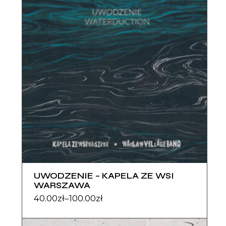
UWODZENIE – KAPELA ZE WSI
WARSZAWA
40.00
zł
–
100.00
zł