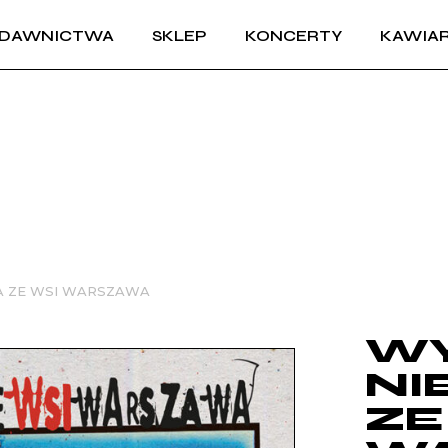
DAWNICTWA
SKLEP
KONCERTY
KAWIAR
A ZE WSI WARSZAWA
WY
NI
ZE