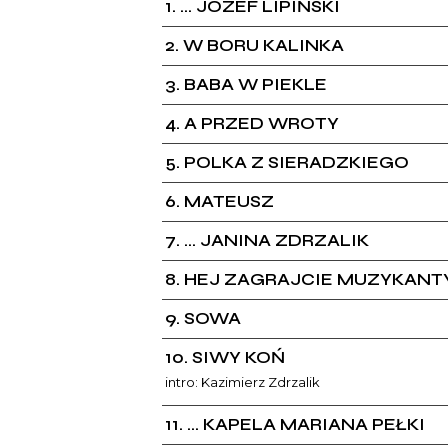
1
... JÓZEF LIPIŃSKI
2
W BORU KALINKA
3
BABA W PIEKLE
4
A PRZED WROTY
5
POLKA Z SIERADZKIEGO
6
MATEUSZ
7
... JANINA ZDRZALIK
8
HEJ ZAGRAJCIE MUZYKANT
9
SOWA
10
SIWY KOŃ
intro: Kazimierz Zdrzalik
11
... KAPELA MARIANA PEŁKI