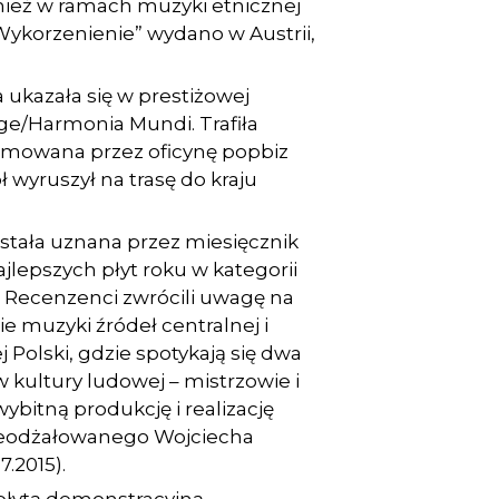
ównież w ramach muzyki etnicznej
„Wykorzenienie” wydano w Austrii,
 ukazała się w prestiżowej
age/Harmonia Mundi. Trafiła
firmowana przez oficynę popbiz
ł wyruszył na trasę do kraju
stała uznana przez miesięcznik
ajlepszych płyt roku w kategorii
 Recenzenci zwrócili uwagę na
 muzyki źródeł centralnej i
Polski, gdzie spotykają się dwa
 kultury ludowej – mistrzowie i
wybitną produkcję i realizację
ieodżałowanego Wojciecha
7.2015).