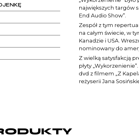
„Wykorzenienie” było 
WOJENKĘ
największych targów s
End Audio Show”.
Zespół z tym repertua
na całym świecie, w t
Kanadzie i USA. Wreszc
nominowany do amery
Z wielką satysfakcją 
płyty „Wykorzenienie”
dvd z filmem „Z Kapel
reżyserii Jana Sosiński
RODUKTY