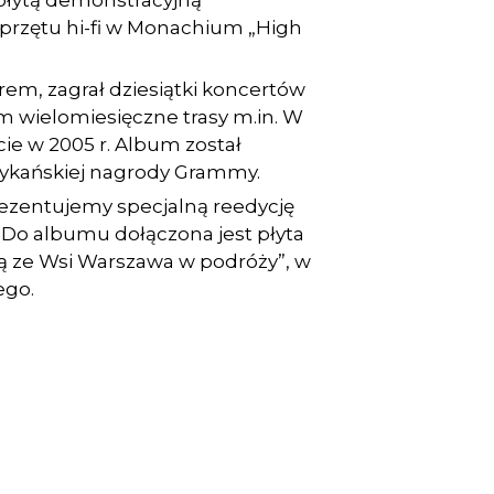
płytą demonstracyjną
przętu hi-fi w Monachium „High
rem, zagrał dziesiątki koncertów
ym wielomiesięczne trasy m.in. W
ie w 2005 r. Album został
kańskiej nagrody Grammy.
prezentujemy specjalną reedycję
. Do albumu dołączona jest płyta
ą ze Wsi Warszawa w podróży”, w
ego.