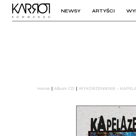
NEWSY
ARTYŚCI
WY
Home
Album CD
WYKORZENIENIE – KAPEL