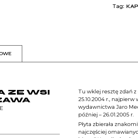
KAP
Tag:
KOWE
 ZE WSI
Tu wklej resztę zdań z
ZAWA
25.10.2004 r., najpie
wydawnictwa Jaro Medi
E
później – 26.01.2005 r.
Płyta zbierała znakomi
najczęściej omawianyc