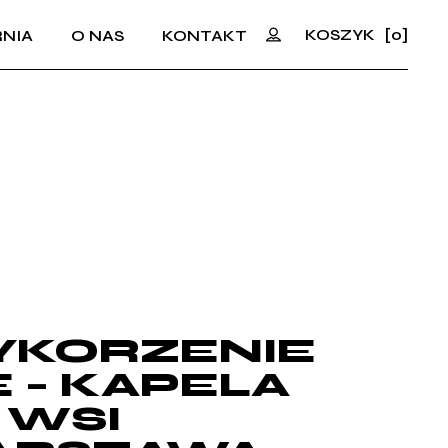
KOSZYK
[0]
NIA
O NAS
KONTAKT
No products in the cart.
KORZENIE
E – KAPELA
 WSI