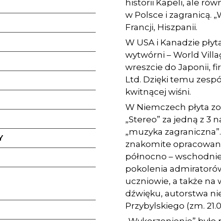
historii Kapeli, ale r
w Polsce i zagranicą. 
Francji, Hiszpanii.
W USA i Kanadzie płyta
wytwórni – World Vill
wreszcie do Japonii, 
Ltd. Dzięki temu zespó
kwitnącej wiśni.
W Niemczech płyta zo
„Stereo” za jedną z 3 n
„muzyka zagraniczna”.
Y
znakomite opracowanie
północno – wschodniej 
pokolenia admiratorów
uczniowie, a także na 
dźwięku, autorstwa n
Przybylskiego (zm. 21.0