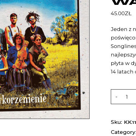
W
45.00
ZŁ
Jeden z 
poświęcon
Songlines
najlepszy
płyta w d
14 latach
KK1
Sku:
Category