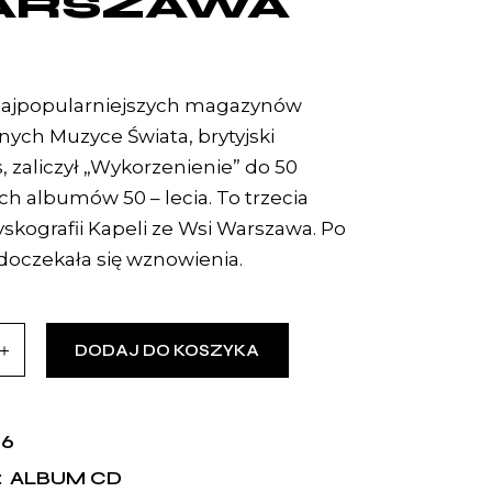
ARSZAWA
najpopularniejszych magazynów
ych Muzyce Świata, brytyjski
, zaliczył „Wykorzenienie” do 50
ch albumów 50 – lecia. To trzecia
yskografii Kapeli ze Wsi Warszawa. Po
 doczekała się wznowienia.
DODAJ DO KOSZYKA
16
ALBUM CD
: