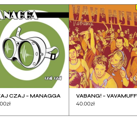
AJ CZAJ – MANAGGA
VABANG! – VAVAMUFF
.00
zł
40.00
zł