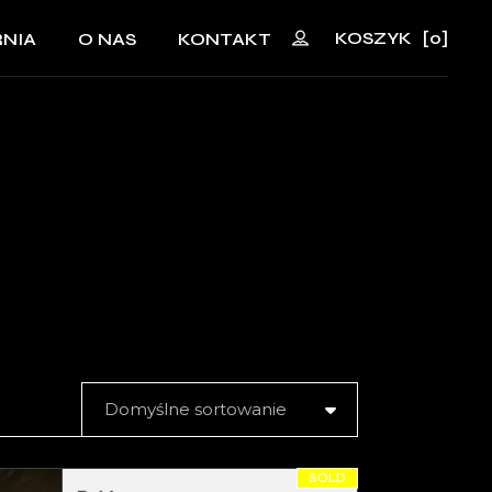
KOSZYK
[0]
NIA
O NAS
KONTAKT
No products in the cart.
Domyślne sortowanie
SOLD