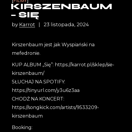
FILMY
KIRSZENBAUM
– SIĘ
by
Karrot
23 listopada, 2024
Kirszenbaum jest jak Wyspiański na
mefedronie.
KUP ALBUM „Się”: https://karrot.pl/sklep/sie-
kirszenbaum/
SŁUCHAJ NA SPOTIFY:
https://tinyurl.com/y3u6z3aa
CHODŹ NA KONCERT:
https://songkick.com/artists/9533209-
kirszenbaum
Booking: