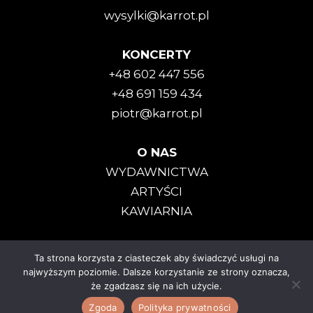
wysylki@karrot.pl
KONCERTY
+48 602 447 556
+48 691 159 434
piotr@karrot.pl
O NAS
WYDAWNICTWA
ARTYŚCI
KAWIARNIA
Ta strona korzysta z ciasteczek aby świadczyć usługi na
Karrot Kommando © 2025
najwyższym poziomie. Dalsze korzystanie ze strony oznacza,
że zgadzasz się na ich użycie.
Polityka Prywatności
|
Regulamin
Zgoda
Polityka prywatności