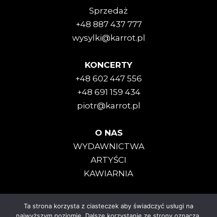
Sprzedaż
+48 887 437 777
wysylki@karrot.pl
KONCERTY
+48 602 447 556
+48 691 159 434
piotr@karrot.pl
O NAS
WYDAWNICTWA
ARTYŚCI
KAWIARNIA
Ta strona korzysta z ciasteczek aby świadczyć usługi na
Karrot Kommando © 2025
najwyższym poziomie. Dalsze korzystanie ze strony oznacza,