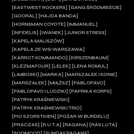
EASTWEST ROCKERS
GANG ŚRÓDMIEŚCIE
GOORAL
HAJDA BANDA
HORNSMAN COYOTE
IMMANUEL
INFIDELIS
IWANEK
JUNIOR STRESS
KAPELA MALISZÓW
KAPELA ZE WSI WARSZAWA
KARROT KOMMANDO
KIRSZENBAUM
KLEZMAFOUR
LELEK
LENA ROMUL
LIMBOSKI
MARIKA
MARSZAŁEK I KONIE
MARSZAŁEK
MIĄŻSZ
PABLOPAVO
PABLOPAVO I LUDZIKI
PAPRIKA KORPS
PATRYK KRAŚNIEWSKI
PATRYK KRAŚNIEWSKI TRIO
PIO SZORSTKIEN
POŻAR W BURDELU
PRACZAS
R.U.T.A
RAGANA
RAS LUTA
SOOMOOD
SUNDAY PAGANS