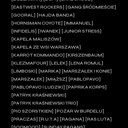
EASTWEST ROCKERS
GANG ŚRÓDMIEŚCIE
GOORAL
HAJDA BANDA
HORNSMAN COYOTE
IMMANUEL
INFIDELIS
IWANEK
JUNIOR STRESS
KAPELA MALISZÓW
KAPELA ZE WSI WARSZAWA
KARROT KOMMANDO
KIRSZENBAUM
KLEZMAFOUR
LELEK
LENA ROMUL
LIMBOSKI
MARIKA
MARSZAŁEK I KONIE
MARSZAŁEK
MIĄŻSZ
PABLOPAVO
PABLOPAVO I LUDZIKI
PAPRIKA KORPS
PATRYK KRAŚNIEWSKI
PATRYK KRAŚNIEWSKI TRIO
PIO SZORSTKIEN
POŻAR W BURDELU
PRACZAS
R.U.T.A
RAGANA
RAS LUTA
SOOMOOD
SUNDAY PAGANS