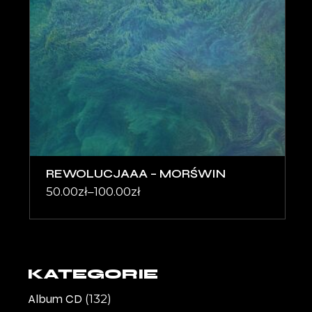
REWOLUCJAAA – MORŚWIN
50.00
zł
–
100.00
zł
KATEGORIE
Album CD
(132)