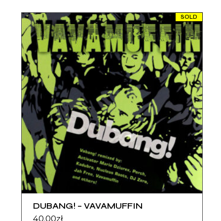
SOLD
DUBANG! – VAVAMUFFIN
40.00
zł