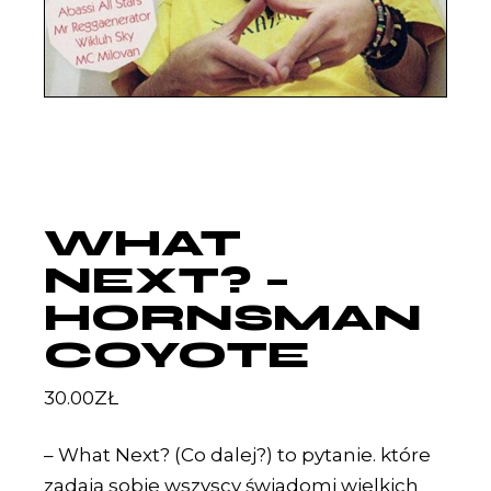
WHAT
NEXT? –
HORNSMAN
COYOTE
30.00
ZŁ
– What Next? (Co dalej?) to pytanie. które
zadają sobie wszyscy świadomi wielkich