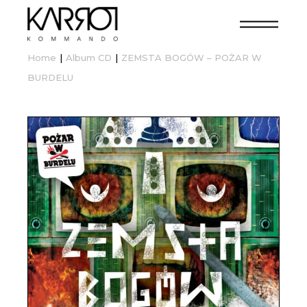
Home
Album CD
ZEMSTA BOGÓW – POŻAR W
BURDELU