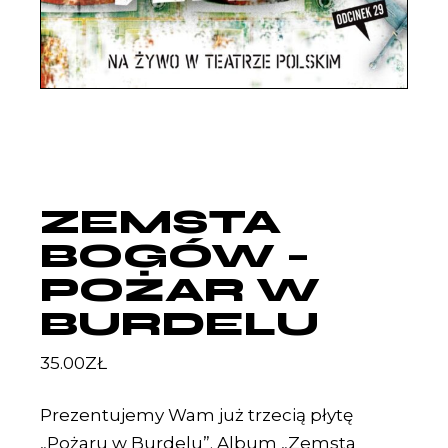
ZEMSTA
BOGÓW –
POŻAR W
BURDELU
35.00
ZŁ
Prezentujemy Wam już trzecią płytę
„Pożaru w Burdelu”. Album „Zemsta