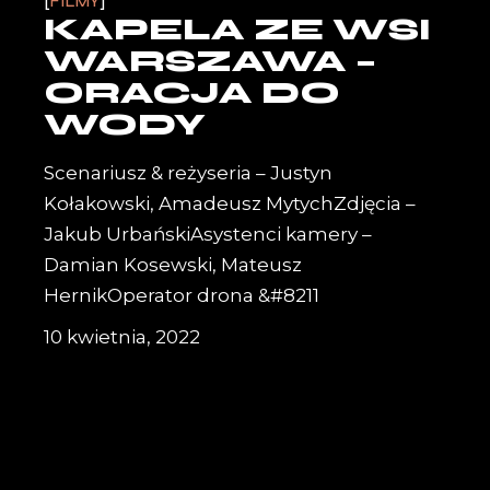
FILMY
KAPELA ZE WSI
WARSZAWA –
ORACJA DO
WODY
Scenariusz & reżyseria – Justyn
Kołakowski, Amadeusz MytychZdjęcia –
Jakub UrbańskiAsystenci kamery –
Damian Kosewski, Mateusz
HernikOperator drona &#8211
10 kwietnia, 2022