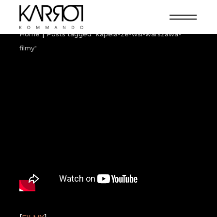
Home
Posts tagged "kapela-ze-wsi-warszawa-
filmy"