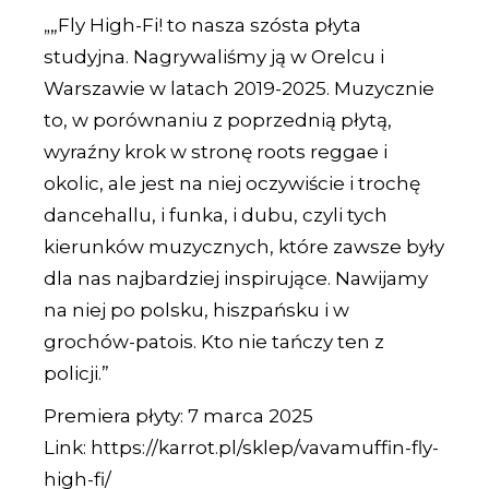
„
Fly High-Fi! to nasza szósta płyta
„
studyjna. Nagrywaliśmy ją w Orelcu i
Warszawie w latach 2019-2025. Muzycznie
to, w porównaniu z poprzednią płytą,
wyraźny krok w stronę roots reggae i
okolic, ale jest na niej oczywiście i trochę
dancehallu, i funka, i dubu, czyli tych
kierunków muzycznych, które zawsze były
dla nas najbardziej inspirujące. Nawijamy
na niej po polsku, hiszpańsku i w
grochów-patois. Kto nie tańczy ten z
policji.”
Premiera płyty: 7 marca 2025
Link:
https://karrot.pl/sklep/vavamuffin-fly-
high-fi/