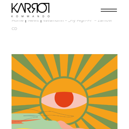
Home
News
Vavamuffin – „Fly High-Fi!” – zamów
CD