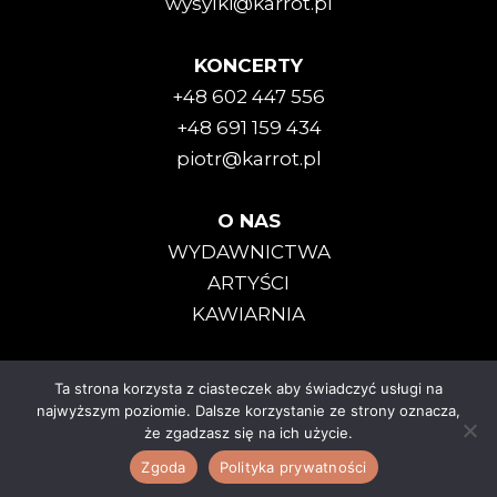
wysylki@karrot.pl
KONCERTY
+48 602 447 556
+48 691 159 434
piotr@karrot.pl
O NAS
WYDAWNICTWA
ARTYŚCI
KAWIARNIA
Ta strona korzysta z ciasteczek aby świadczyć usługi na
Karrot Kommando © 2025
najwyższym poziomie. Dalsze korzystanie ze strony oznacza,
że zgadzasz się na ich użycie.
Polityka Prywatności
|
Regulamin
Zgoda
Polityka prywatności