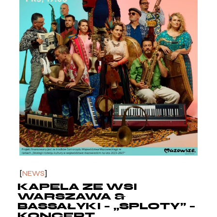
NEWS
KAPELA ZE WSI
WARSZAWA &
BASSAŁYKI – „SPLOTY” –
KONCERT