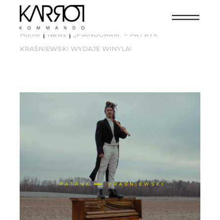
Home
News
„PIANOGRAM” – PATRYK
KRAŚNIEWSKI WYDAJE WINYLA!